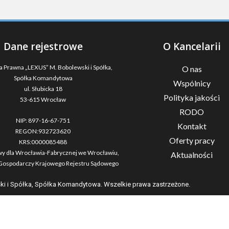
Dane rejestrowe
O Kancelarii
a Prawna „LEXUS” M. Bobolewski i Spółka,
O nas
Spółka Komandytowa
Wspólnicy
ul. Słubicka 18
Polityka jakości
53-615 Wrocław
RODO
NIP: 897-16-67-751
Kontakt
REGON:932723620
Oferty pracy
KRS:0000085488
y dla Wrocławia-Fabrycznej we Wrocławiu,
Aktualności
 Gospodarczy Krajowego Rejestru Sądowego
ki i Spółka, Spółka Komandytowa. Wszelkie prawa zastrzeżone.