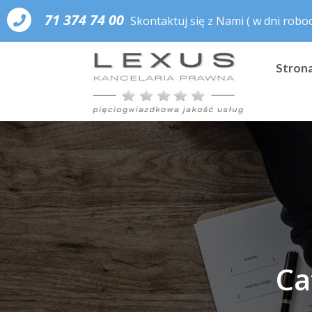
71 374 74 00
Skontaktuj się z Nami
( w dni roboc
Stron
Ca