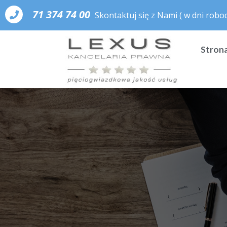
71 374 74 00
Skontaktuj się z Nami
( w dni roboc
Stron