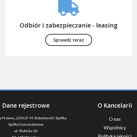
Odbiór i zabezpieczanie - leasing
Sprawdź teraz
Dane rejestrowe
O Kancelarii
a Prawna „LEXUS” M. Bobolewski i Spółka,
O nas
Spółka Komandytowa
Wspólnicy
ul. Słubicka 18
Polityka jakości