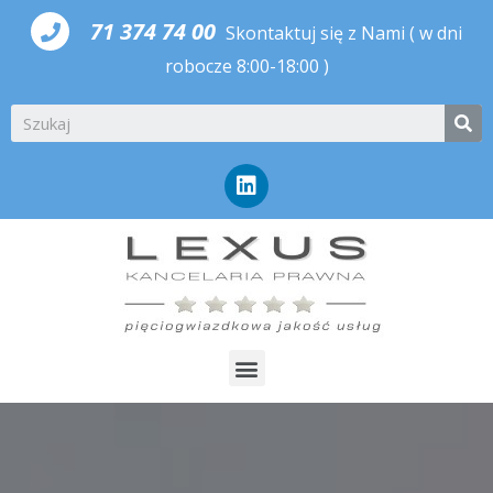
71 374 74 00
Skontaktuj się z Nami
( w dni
robocze 8:00-18:00 )