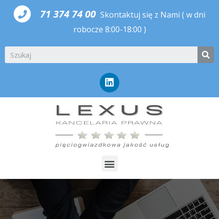
71 374 74 00
Skontaktuj się z Nami
( w dni
robocze 8:00-18:00 )